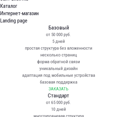
Открыть этот раздел
Каталог
Сайты под ключ
Интернет-магазин
SEO продвижение
Landing page
Логотипы и Фирменный стиль
Базовый
Соцсети SMM / SERM
от
50 000
руб.
Редизайн сайта
5 дней
Поддержка сайтов
простая структура без вложенности
Аналитика
несколько страниц
Экспресс-Аудит
форма обратной связи
Внедрение CRM
уникальный дизайн
Портфолио
адаптация под мобильные устройства
О компании
базовая поддержка
Контакты
ЗАКАЗАТЬ
8 (4872)
71-00-21
Стандарт
от
65 000
руб.
10 дней
многоуровневая структура