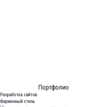
конкурентной ситуации, выработка рекомендаций.
SEO аудит
Анализ посещаемости сайта, поисковых фраз, географии
посетителей, результаты рекламы и др.
От 10 000 рублей.
Юзабилити аудит
Анализ удобства работы с сайтом, поведения посетителей,
рекомендации по развитию ресурса.
От 10 000 рублей.
Технический аудит
Анализ программного кода, скорости работы сайта,
соответствия характеристик хостинга и пр.
От 10 000 рублей.
Портфолио
Разработка сайтов
Фирменный стиль