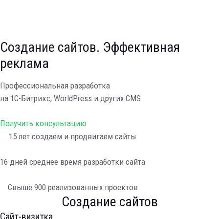
Создание сайтов
Создание сайтов. Эффективная
Назад
Открыть этот раздел
реклама
Сайт-визитка
Каталог
Профессиональная разработка
Интернет-магазин
на 1С-Битрикс, WorldPress и других CMS
Landing-page
Продвижение сайтов
Получить консультацию
Назад
15 лет
создаем и продвигаем сайты
Открыть этот раздел
Контекстная реклама
16 дней
среднее время разработки сайта
Комплексный интернет-маркетинг
Поисковое продвижение
Свыше 900
реализованных проектов
Все услуги
Создание сайтов
Назад
Сайт-визитка