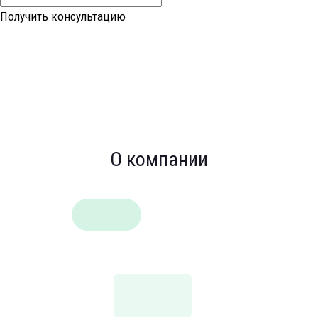
Получить консультацию
Нажимая кнопку "Получить консультацию", вы даете согласие c
Политикой
обработки персональных данных
.
О компании