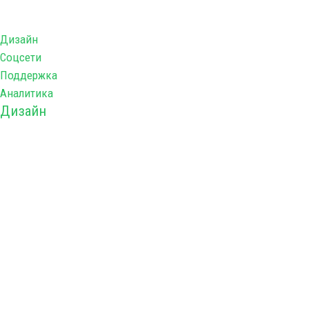
Дополнительные услуги
Дизайн
Соцсети
Поддержка
Аналитика
Дизайн
У нас Вы можете заказать разработку логотипа и
фирменного стиля — брендбук или только необходимые
Вам отдельные элементы (визитки, наклейки и т.д.).
Логотип
Разработка от 4 вариантов логотипов.
От 15 000 рублей - 10 дней.
Брендбук
Полноценное руководство по фирменному стилю от 35 000
рублей - 17 дней.
Макеты